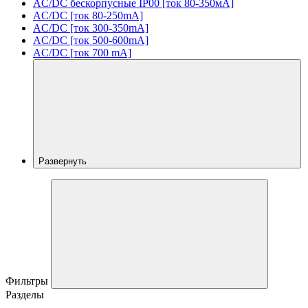
AC/DC бескорпусные IP00 [ток 80-350мА]
AC/DC [ток 80-250mA]
AC/DC [ток 300-350mA]
AC/DC [ток 500-600mA]
AC/DC [ток 700 mA]
Развернуть
Фильтры
Разделы