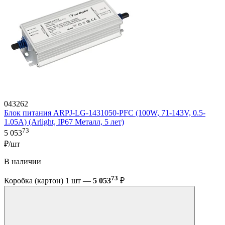
043262
Блок питания ARPJ-LG-1431050-PFC (100W, 71-143V, 0.5-
1.05A) (Arlight, IP67 Металл, 5 лет)
73
5 053
₽/шт
В наличии
73
Коробка (картон) 1 шт —
5 053
₽