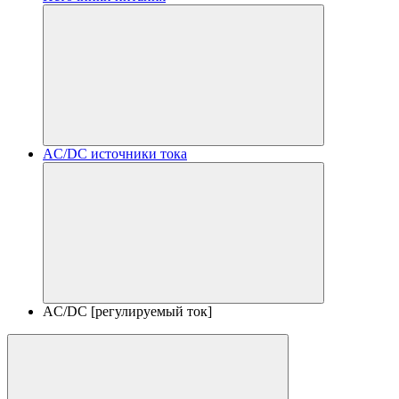
AC/DC источники тока
AC/DC [регулируемый ток]