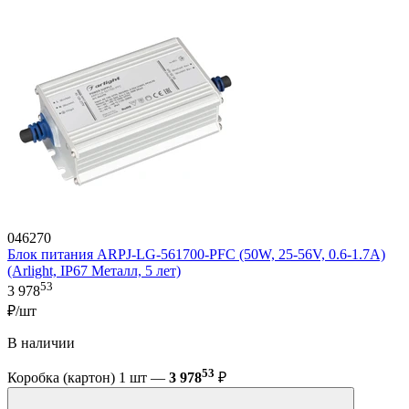
046270
Блок питания ARPJ-LG-561700-PFC (50W, 25-56V, 0.6-1.7A)
(Arlight, IP67 Металл, 5 лет)
53
3 978
₽/шт
В наличии
53
Коробка (картон) 1 шт —
3 978
₽