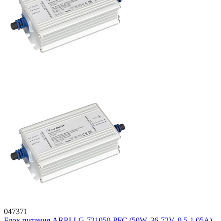
047371
Блок питания ARPJ-LG-721050-PFC (50W, 36-72V, 0.5-1.05A)