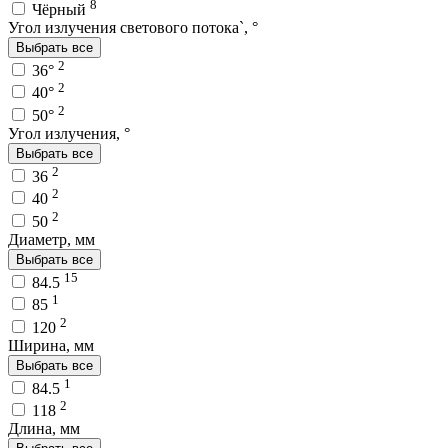
8
Чёрный
Угол излучения светового потока`, °
Выбрать все
2
36°
2
40°
2
50°
Угол излучения, °
Выбрать все
2
36
2
40
2
50
Диаметр, мм
Выбрать все
15
84.5
1
85
2
120
Ширина, мм
Выбрать все
1
84.5
2
118
Длина, мм