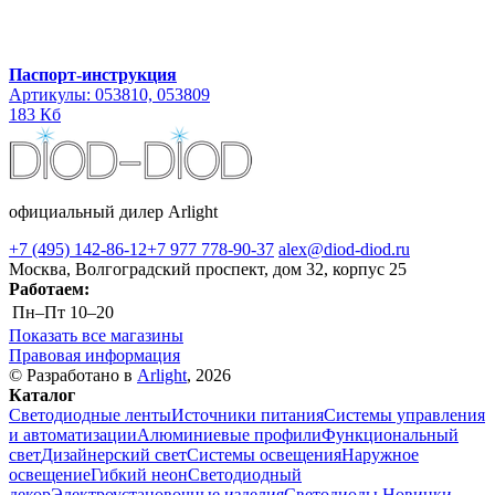
Паспорт-инструкция
Артикулы: 053810, 053809
183 Кб
официальный дилер Arlight
+7 (495) 142-86-12
+7 977 778-90-37
alex@diod-diod.ru
Москва, Волгоградский проспект, дом 32, корпус 25
Работаем:
Пн–Пт
10–20
Показать все магазины
Правовая информация
© Разработано в
Arlight
, 2026
Каталог
Светодиодные ленты
Источники питания
Системы управления
и автоматизации
Алюминиевые профили
Функциональный
свет
Дизайнерский свет
Системы освещения
Наружное
освещение
Гибкий неон
Светодиодный
декор
Электроустановочные изделия
Светодиоды
Новинки