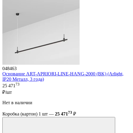
048463
Основание ART-APRIORI-LINE-HANG-2000 (BK) (Arlight,
IP20 Металл, 3 года)
73
25 471
₽/шт
Нет в наличии
73
Коробка (картон) 1 шт —
25 471
₽