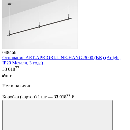
048466
Основание ART-APRIORI-LINE-HANG-3000 (BK) (Arlight,
IP20 Металл, 3 года)
77
33 018
₽/шт
Нет в наличии
77
Коробка (картон) 1 шт —
33 018
₽