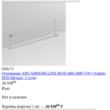
050171
Основание ART-APRIORI-LINE-ROD-400-2000 (TN) (Arlight,
IP20 Металл, 3 года)
60
26 938
₽/шт
Нет в наличии
60
Коробка (картон) 1 шт —
26 938
₽