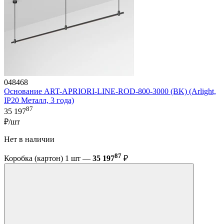
048468
Основание ART-APRIORI-LINE-ROD-800-3000 (BK) (Arlight,
IP20 Металл, 3 года)
87
35 197
₽/шт
Нет в наличии
87
Коробка (картон) 1 шт —
35 197
₽