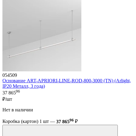
054509
Основание ART-APRIORI-LINE-ROD-800-3000 (TN) (Arlight,
IP20 Металл, 3 года)
96
37 865
₽/шт
Нет в наличии
96
Коробка (картон) 1 шт —
37 865
₽