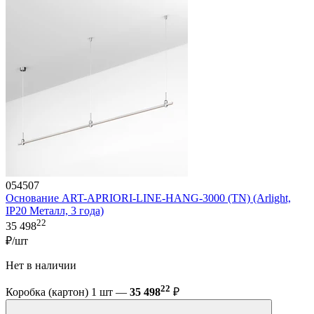
054507
Основание ART-APRIORI-LINE-HANG-3000 (TN) (Arlight,
IP20 Металл, 3 года)
22
35 498
₽/шт
Нет в наличии
22
Коробка (картон) 1 шт —
35 498
₽