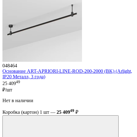
048464
Основание ART-APRIORI-LINE-ROD-200-2000 (BK) (Arlight,
IP20 Металл, 3 года)
49
25 409
₽/шт
Нет в наличии
49
Коробка (картон) 1 шт —
25 409
₽