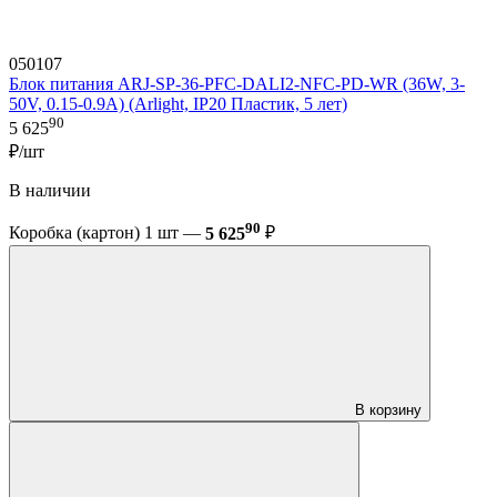
050107
Блок питания ARJ-SP-36-PFC-DALI2-NFC-PD-WR (36W, 3-
50V, 0.15-0.9A) (Arlight, IP20 Пластик, 5 лет)
90
5 625
₽/шт
В наличии
90
Коробка (картон) 1 шт —
5 625
₽
В корзину