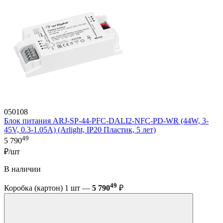
050108
Блок питания ARJ-SP-44-PFC-DALI2-NFC-PD-WR (44W, 3-
45V, 0.3-1.05A) (Arlight, IP20 Пластик, 5 лет)
49
5 790
₽/шт
В наличии
49
Коробка (картон) 1 шт —
5 790
₽