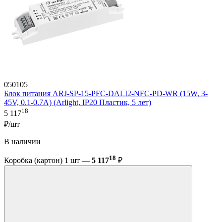
050105
Блок питания ARJ-SP-15-PFC-DALI2-NFC-PD-WR (15W, 3-
45V, 0.1-0.7A) (Arlight, IP20 Пластик, 5 лет)
18
5 117
₽/шт
В наличии
18
Коробка (картон) 1 шт —
5 117
₽