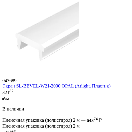
043689
Экран SL-BEVEL-W21-2000 OPAL (Arlight, Пластик)
87
321
₽/м
В наличии
74
Пленочная упаковка (полистирол) 2 м —
643
₽
Пленочная упаковка (полистирол) 2 м
74