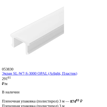
053830
Экран SL-W7-S-3000 OPAL (Arlight, Пластик)
61
291
₽/м
В наличии
83
Пленочная упаковка (полистирол) 3 м —
874
₽
Пленочная упаковка (полистирол) 3 м