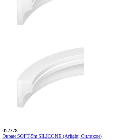
052378
Экран SOFT-5m SILICONE (Arlight, Силикон)