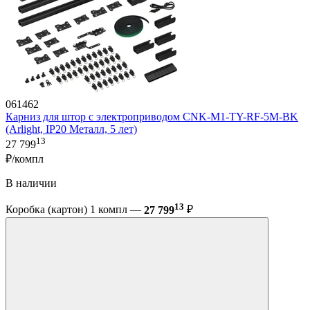
061462
Карниз для штор с электроприводом CNK-M1-TY-RF-5M-BK
(Arlight, IP20 Металл, 5 лет)
13
27 799
₽/компл
В наличии
13
Коробка (картон) 1 компл —
27 799
₽