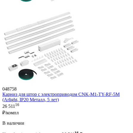
048758
Карниз для штор с электроприводом CNK-M1-TY-RF-5M
(Arlight, IP20 Металл, 5 лет)
16
26 511
₽/компл
В наличии
16