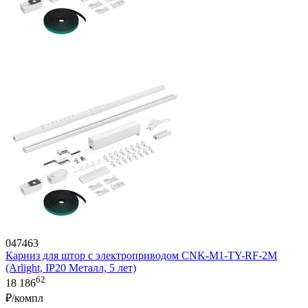
047463
Карниз для штор с электроприводом CNK-M1-TY-RF-2M
(Arlight, IP20 Металл, 5 лет)
62
18 186
₽/компл