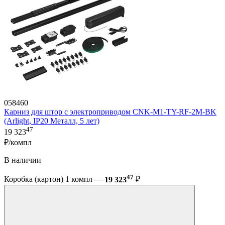
058460
Карниз для штор с электроприводом CNK-M1-TY-RF-2M-BK
(Arlight, IP20 Металл, 5 лет)
47
19 323
₽/компл
В наличии
47
Коробка (картон) 1 компл —
19 323
₽