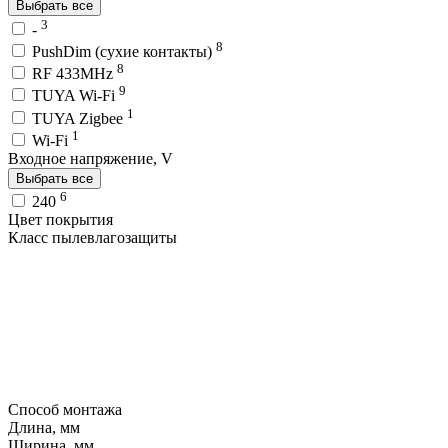
Выбрать все
3
-
8
PushDim (сухие контакты)
8
RF 433MHz
9
TUYA Wi-Fi
1
TUYA Zigbee
1
Wi-Fi
Входное напряжение, V
Выбрать все
6
240
Цвет покрытия
Класс пылевлагозащиты
Способ монтажа
Длина, мм
Ширина, мм