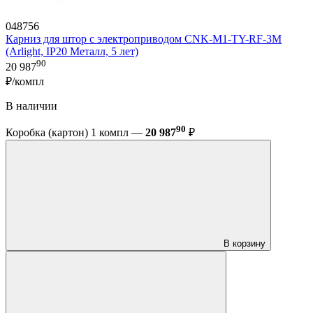
048756
Карниз для штор с электроприводом CNK-M1-TY-RF-3M
(Arlight, IP20 Металл, 5 лет)
90
20 987
₽/компл
В наличии
90
Коробка (картон) 1 компл —
20 987
₽
В корзину