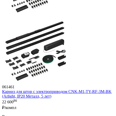
061461
Карниз для штор с электроприводом CNK-M1-TY-RF-3M-BK
(Arlight, IP20 Металл, 5 лет)
86
22 600
₽/компл