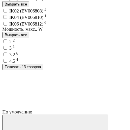
Выбрать все
5
IK02 (EV006808)
1
IK04 (EV006810)
6
IK06 (EV006812)
Мощность, макс., W
Выбрать все
2
2
1
3
6
3.2
4
4.5
Показать 13 товаров
По умолчанию