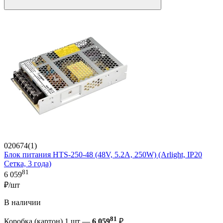
020674(1)
Блок питания HTS-250-48 (48V, 5.2A, 250W) (Arlight, IP20
Сетка, 3 года)
81
6 059
₽/шт
В наличии
81
Коробка (картон) 1 шт —
6 059
₽