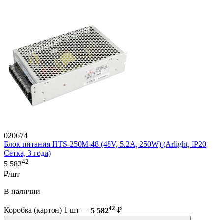
020674
Блок питания HTS-250M-48 (48V, 5.2A, 250W) (Arlight, IP20
Сетка, 3 года)
42
5 582
₽/шт
В наличии
42
Коробка (картон) 1 шт —
5 582
₽