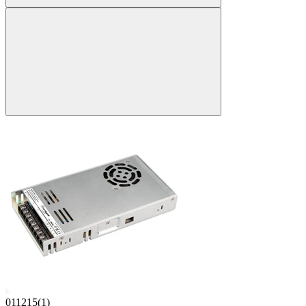
011215(1)