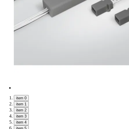
item 0
item 1
item 2
item 3
item 4
item 5