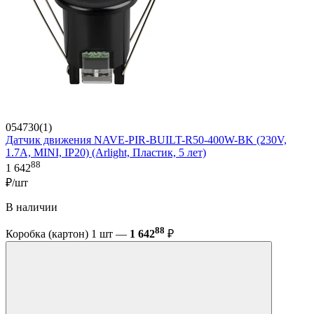
054730(1)
Датчик движения NAVE-PIR-BUILT-R50-400W-BK (230V,
1.7A, MINI, IP20) (Arlight, Пластик, 5 лет)
88
1 642
₽/шт
В наличии
88
Коробка (картон) 1 шт —
1 642
₽