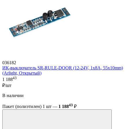
036182
ИК-выключатель SR-RULE-DOOR (12-24V, 1x8A, 55x10mm)
(Arlight, Открытый)
43
1 188
₽/шт
В наличии
43
Пакет (полиэтилен) 1 шт —
1 188
₽