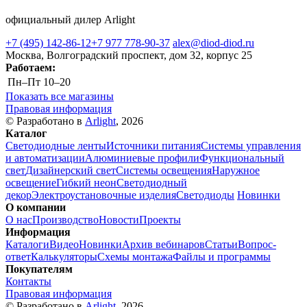
официальный дилер Arlight
+7 (495) 142-86-12
+7 977 778-90-37
alex@diod-diod.ru
Москва, Волгоградский проспект, дом 32, корпус 25
Работаем:
Пн–Пт
10–20
Показать все магазины
Правовая информация
© Разработано в
Arlight
, 2026
Каталог
Светодиодные ленты
Источники питания
Системы управления
и автоматизации
Алюминиевые профили
Функциональный
свет
Дизайнерский свет
Системы освещения
Наружное
освещение
Гибкий неон
Светодиодный
декор
Электроустановочные изделия
Светодиоды
Новинки
О компании
О нас
Производство
Новости
Проекты
Информация
Каталоги
Видео
Новинки
Архив вебинаров
Статьи
Вопрос-
ответ
Калькуляторы
Схемы монтажа
Файлы и программы
Покупателям
Контакты
Правовая информация
© Разработано в
Arlight
, 2026