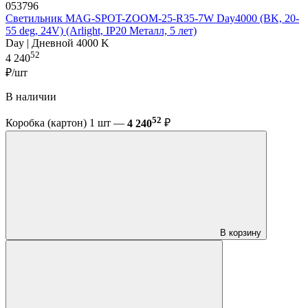
053796
Светильник MAG-SPOT-ZOOM-25-R35-7W Day4000 (BK, 20-
55 deg, 24V) (Arlight, IP20 Металл, 5 лет)
Day | Дневной 4000 K
52
4 240
₽/шт
В наличии
52
Коробка (картон) 1 шт —
4 240
₽
В корзину