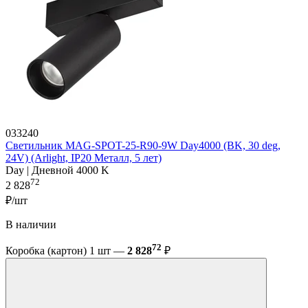
033240
Светильник MAG-SPOT-25-R90-9W Day4000 (BK, 30 deg,
24V) (Arlight, IP20 Металл, 5 лет)
Day | Дневной 4000 K
72
2 828
₽/шт
В наличии
72
Коробка (картон) 1 шт —
2 828
₽