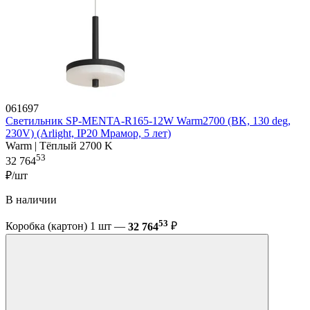
061697
Светильник SP-MENTA-R165-12W Warm2700 (BK, 130 deg,
230V) (Arlight, IP20 Мрамор, 5 лет)
Warm | Тёплый 2700 K
53
32 764
₽/шт
В наличии
53
Коробка (картон) 1 шт —
32 764
₽