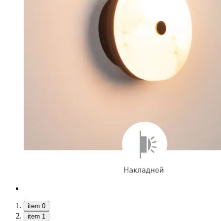
item 0
item 1