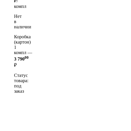
₽/
компл
Нет
в
наличии
Коробка
(картон)
1
компл —
00
3 790
₽
Статус
товара:
под
заказ