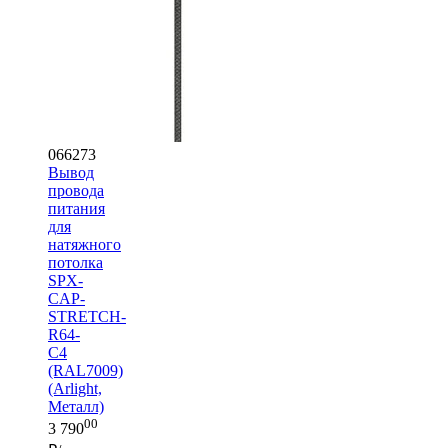
066273
Вывод
провода
питания
для
натяжного
потолка
SPX-
CAP-
STRETCH-
R64-
C4
(RAL7009)
(Arlight,
Металл)
00
3 790