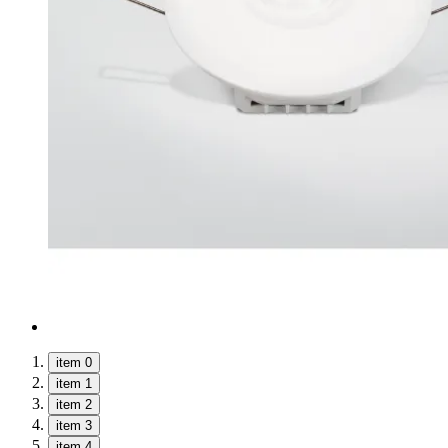
item 0
item 1
item 2
item 3
item 4