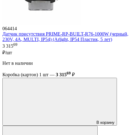
064414
Датчик присутствия PRIME-RP-BUILT-R76-1000W (черный,
230V, 4A, MULTI, IP54) (Arlight, IP54 Пластик, 5 лет)
69
3 315
₽/шт
Нет в наличии
69
Коробка (картон) 1 шт —
3 315
₽
В корзину