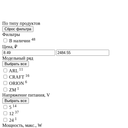
По типу продуктов
Сброс фильтра
Фильтры
48
В наличии
Цена, ₽
Модельный ряд
Выбрать все
11
ARL
16
CRAFT
6
ORION
1
ZM
Напряжение питания, V
Выбрать все
14
5
37
12
1
24
Мощность, макс., W