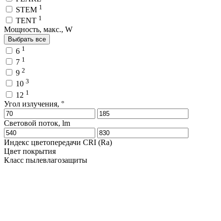
1
STEM
1
TENT
Мощность, макс., W
Выбрать все
1
6
1
7
2
9
3
10
1
12
Угол излучения, °
Световой поток, lm
Индекс цветопередачи CRI (Ra)
Цвет покрытия
Класс пылевлагозащиты