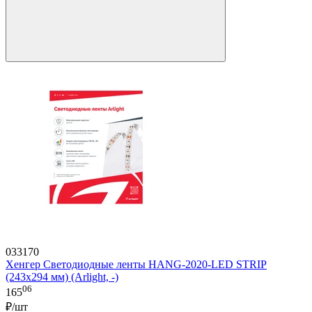
033170
Хенгер Светодиодные ленты HANG-2020-LED STRIP
(243x294 мм) (Arlight, -)
06
165
₽/шт