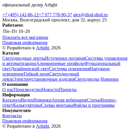
официальный дилер Arlight
+7 (495) 142-86-12
+7 977 778-90-37
alex@diod-diod.ru
Москва, Волгоградский проспект, дом 32, корпус 25
Работаем:
Пн–Пт
10–20
Показать все магазины
Правовая информация
© Разработано в
Arlight
, 2026
Каталог
Светодиодные ленты
Источники питания
Системы управления
и автоматизации
Алюминиевые профили
Функциональный
свет
Дизайнерский свет
Системы освещения
Наружное
освещение
Гибкий неон
Светодиодный
декор
Электроустановочные изделия
Светодиоды
Новинки
О компании
О нас
Производство
Новости
Проекты
Информация
Каталоги
Видео
Новинки
Архив вебинаров
Статьи
Вопрос-
ответ
Калькуляторы
Схемы монтажа
Файлы и программы
Покупателям
Контакты
Правовая информация
© Разработано в
Arlight
, 2026