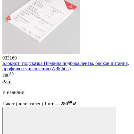
033169
Блокнот- подсказка Правила подбора ленты, блоков питания,
профиля и управления (Arlight, -)
60
280
₽/шт
В наличии
60
Пакет (полиэтилен) 1 шт —
280
₽