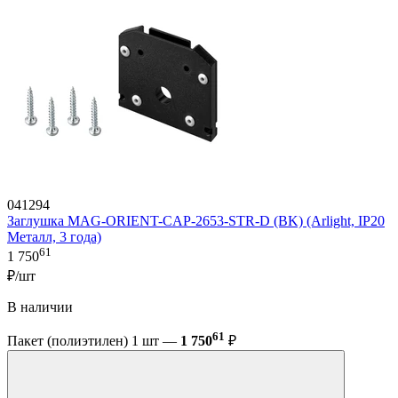
041294
Заглушка MAG-ORIENT-CAP-2653-STR-D (BK) (Arlight, IP20
Металл, 3 года)
61
1 750
₽/шт
В наличии
61
Пакет (полиэтилен) 1 шт —
1 750
₽