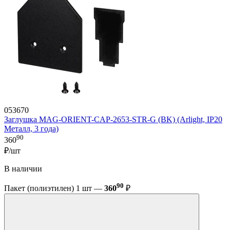
053670
Заглушка MAG-ORIENT-CAP-2653-STR-G (BK) (Arlight, IP20
Металл, 3 года)
90
360
₽/шт
В наличии
90
Пакет (полиэтилен) 1 шт —
360
₽