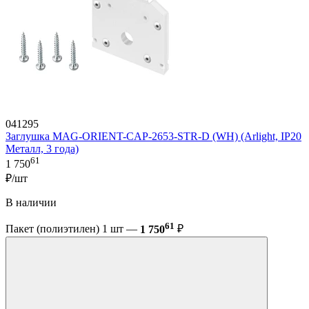
041295
Заглушка MAG-ORIENT-CAP-2653-STR-D (WH) (Arlight, IP20
Металл, 3 года)
61
1 750
₽/шт
В наличии
61
Пакет (полиэтилен) 1 шт —
1 750
₽