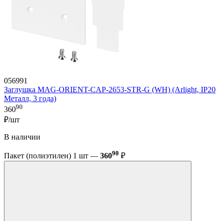
056991
Заглушка MAG-ORIENT-CAP-2653-STR-G (WH) (Arlight, IP20
Металл, 3 года)
90
360
₽/шт
В наличии
90
Пакет (полиэтилен) 1 шт —
360
₽