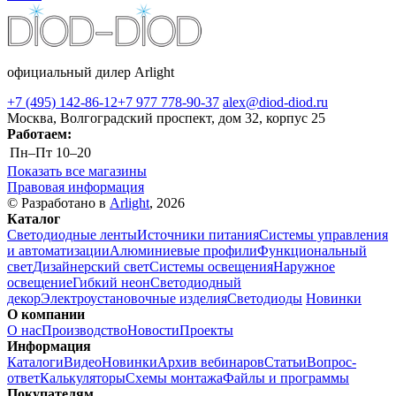
официальный дилер Arlight
+7 (495) 142-86-12
+7 977 778-90-37
alex@diod-diod.ru
Москва, Волгоградский проспект, дом 32, корпус 25
Работаем:
Пн–Пт
10–20
Показать все магазины
Правовая информация
© Разработано в
Arlight
, 2026
Каталог
Светодиодные ленты
Источники питания
Системы управления
и автоматизации
Алюминиевые профили
Функциональный
свет
Дизайнерский свет
Системы освещения
Наружное
освещение
Гибкий неон
Светодиодный
декор
Электроустановочные изделия
Светодиоды
Новинки
О компании
О нас
Производство
Новости
Проекты
Информация
Каталоги
Видео
Новинки
Архив вебинаров
Статьи
Вопрос-
ответ
Калькуляторы
Схемы монтажа
Файлы и программы
Покупателям