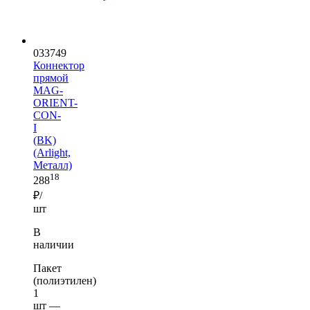
033749
Коннектор
прямой
MAG-
ORIENT-
CON-
I
(BK)
(Arlight,
Металл)
18
288
₽/
шт
В
наличии
Пакет
(полиэтилен)
1
шт —