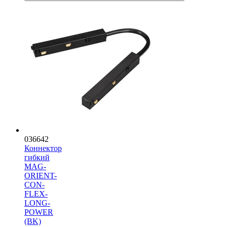
036642
Коннектор
гибкий
MAG-
ORIENT-
CON-
FLEX-
LONG-
POWER
(BK)