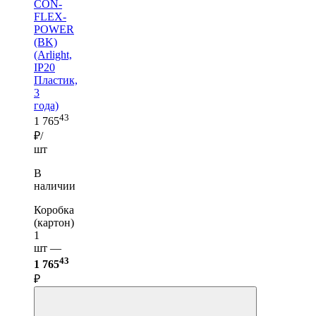
CON-
FLEX-
POWER
(BK)
(Arlight,
IP20
Пластик,
3
года)
43
1 765
₽/
шт
В
наличии
Коробка
(картон)
1
шт —
43
1 765
₽