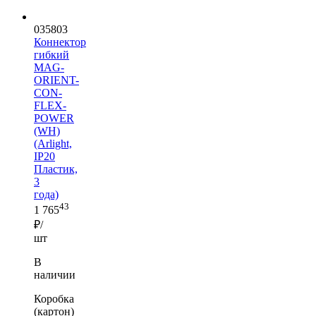
035803
Коннектор
гибкий
MAG-
ORIENT-
CON-
FLEX-
POWER
(WH)
(Arlight,
IP20
Пластик,
3
года)
43
1 765
₽/
шт
В
наличии
Коробка
(картон)