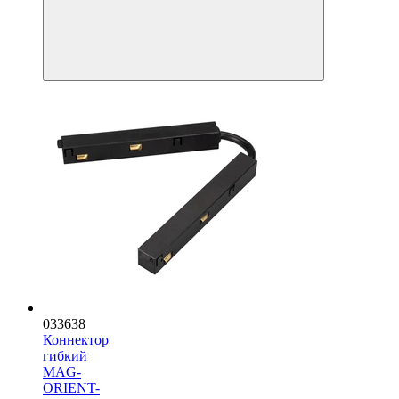
033638
Коннектор
гибкий
MAG-
ORIENT-