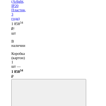
(Arlight,
IP20
Пластик,
3
года)
34
1 858
₽/
шт
В
наличии
Коробка
(картон)
1
шт —
34
1 858
₽