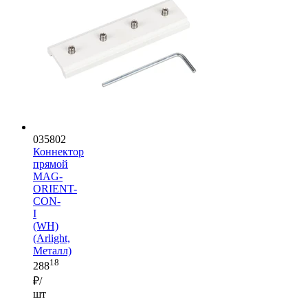
035802
Коннектор
прямой
MAG-
ORIENT-
CON-
I
(WH)
(Arlight,
Металл)
18
288
₽/
шт