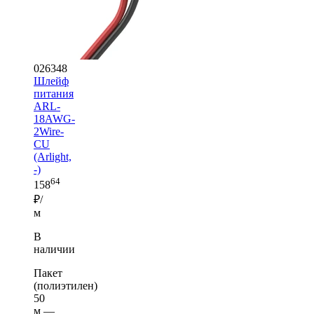
026348
Шлейф
питания
ARL-
18AWG-
2Wire-
CU
(Arlight,
-)
64
158
₽/
м
В
наличии
Пакет
(полиэтилен)
50
м —