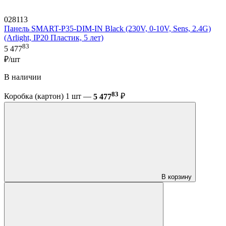
028113
Панель SMART-P35-DIM-IN Black (230V, 0-10V, Sens, 2.4G)
(Arlight, IP20 Пластик, 5 лет)
83
5 477
₽/шт
В наличии
83
Коробка (картон) 1 шт —
5 477
₽
В корзину