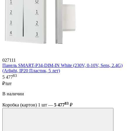
027111
Панель SMART-P34-DIM-IN White (230V, 0-10V, Sens, 2.4G)
(Arlight, IP20 Пластик, 5 лет)
83
5 477
₽/шт
В наличии
83
Коробка (картон) 1 шт —
5 477
₽