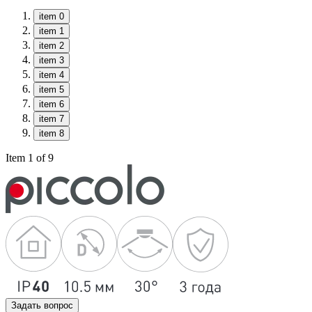
item 0
item 1
item 2
item 3
item 4
item 5
item 6
item 7
item 8
Item 1 of 9
Задать вопрос