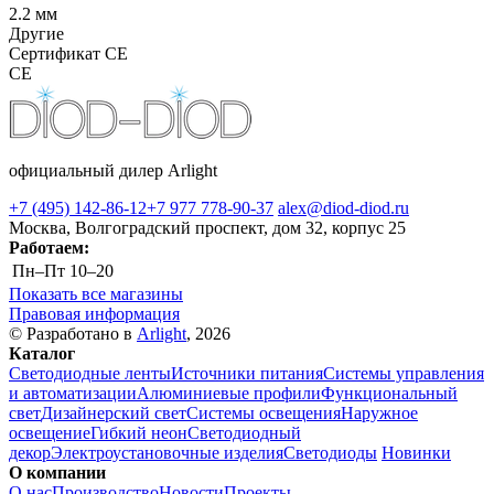
2.2 мм
Другие
Сертификат CE
CE
официальный дилер Arlight
+7 (495) 142-86-12
+7 977 778-90-37
alex@diod-diod.ru
Москва, Волгоградский проспект, дом 32, корпус 25
Работаем:
Пн–Пт
10–20
Показать все магазины
Правовая информация
© Разработано в
Arlight
, 2026
Каталог
Светодиодные ленты
Источники питания
Системы управления
и автоматизации
Алюминиевые профили
Функциональный
свет
Дизайнерский свет
Системы освещения
Наружное
освещение
Гибкий неон
Светодиодный
декор
Электроустановочные изделия
Светодиоды
Новинки
О компании
О нас
Производство
Новости
Проекты