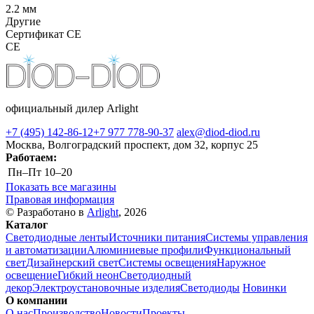
2.2 мм
Другие
Сертификат CE
CE
официальный дилер Arlight
+7 (495) 142-86-12
+7 977 778-90-37
alex@diod-diod.ru
Москва, Волгоградский проспект, дом 32, корпус 25
Работаем:
Пн–Пт
10–20
Показать все магазины
Правовая информация
© Разработано в
Arlight
, 2026
Каталог
Светодиодные ленты
Источники питания
Системы управления
и автоматизации
Алюминиевые профили
Функциональный
свет
Дизайнерский свет
Системы освещения
Наружное
освещение
Гибкий неон
Светодиодный
декор
Электроустановочные изделия
Светодиоды
Новинки
О компании
О нас
Производство
Новости
Проекты