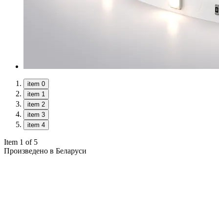
item 0
item 1
item 2
item 3
item 4
Item 1 of 5
Произведено в Беларуси