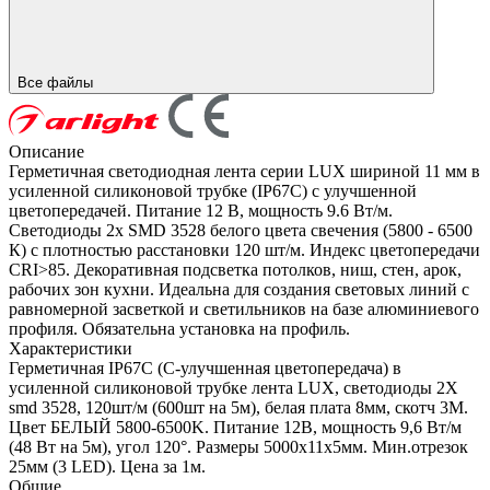
Все файлы
Описание
Герметичная светодиодная лента серии LUX шириной 11 мм в
усиленной силиконовой трубке (IP67С) с улучшенной
цветопередачей. Питание 12 В, мощность 9.6 Вт/м.
Светодиоды 2х SMD 3528 белого цвета свечения (5800 - 6500
К) с плотностью расстановки 120 шт/м. Индекс цветопередачи
CRI>85. Декоративная подсветка потолков, ниш, стен, арок,
рабочих зон кухни. Идеальна для создания световых линий с
равномерной засветкой и светильников на базе алюминиевого
профиля. Обязательна установка на профиль.
Характеристики
Герметичная IP67С (С-улучшенная цветопередача) в
усиленной силиконовой трубке лента LUX, светодиоды 2X
smd 3528, 120шт/м (600шт на 5м), белая плата 8мм, скотч 3М.
Цвет БЕЛЫЙ 5800-6500K. Питание 12В, мощность 9,6 Вт/м
(48 Вт на 5м), угол 120°. Размеры 5000х11х5мм. Мин.отрезок
25мм (3 LED). Цена за 1м.
Общие