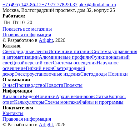
+7 (495) 142-86-12
+7 977 778-90-37
alex@diod-diod.ru
Москва, Волгоградский проспект, дом 32, корпус 25
Работаем:
Пн–Пт
10–20
Показать все магазины
Правовая информация
© Разработано в
Arlight
, 2026
Каталог
Светодиодные ленты
Источники питания
Системы управления
и автоматизации
Алюминиевые профили
Функциональный
свет
Дизайнерский свет
Системы освещения
Наружное
освещение
Гибкий неон
Светодиодный
декор
Электроустановочные изделия
Светодиоды
Новинки
О компании
О нас
Производство
Новости
Проекты
Информация
Каталоги
Видео
Новинки
Архив вебинаров
Статьи
Вопрос-
ответ
Калькуляторы
Схемы монтажа
Файлы и программы
Покупателям
Контакты
Правовая информация
© Разработано в
Arlight
, 2026