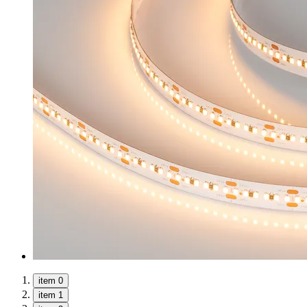
item 0
item 1