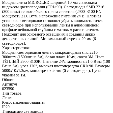
Мощная лента MICROLED шириной 10 мм с высоким
индексом цветопередачи (CRI>90). Светодиоды SMD 2216
(300 шт/м) теплого белого цвета свечения (2900–3100 K).
Мощность 21.6 Вт/м, напряжение питания 24 В. Плотная
установка светодиодов позволяет убрать видимость точек
светодиодов при использовании ленты в алюминиевом
профиле небольшой глубины с матовым рассеивателем.
Подходит для основного освещения и создания ярких
декоративных линий. Минимальный отрезок 20 мм (6
светодиодов).
Характеристики
Мощная светодиодная лента с микродиодами smd 2216,
300шт/м (1500шт на 5м), белая плата 10мм, скотч 3М. Цвет
ТЁПЛЫЙ 2900-3100К. Питание 24V, мощность 21,6 Вт/м (108
Вт на 5м), угол 120°, высокая цветопередача CRI>90. Размеры
5000x10х1.3мм, мин.отрезок 20мм (6 светодиодов). Цена
указана за 1м.
Общие
Артикул
023590
Тип товара
Лента
Класс пылевлагозащиты
IP20
Типоразмер светодиода