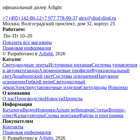
официальный дилер Arlight
+7 (495) 142-86-12
+7 977 778-90-37
alex@diod-diod.ru
Москва, Волгоградский проспект, дом 32, корпус 25
Работаем:
Пн–Пт
10–20
Показать все магазины
Правовая информация
© Разработано в
Arlight
, 2026
Каталог
Светодиодные ленты
Источники питания
Системы управления
и автоматизации
Алюминиевые профили
Функциональный
свет
Дизайнерский свет
Системы освещения
Наружное
освещение
Гибкий неон
Светодиодный
декор
Электроустановочные изделия
Светодиоды
Новинки
О компании
О нас
Производство
Новости
Проекты
Информация
Каталоги
Видео
Новинки
Архив вебинаров
Статьи
Вопрос-
ответ
Калькуляторы
Схемы монтажа
Файлы и программы
Покупателям
Контакты
Правовая информация
© Разработано в
Arlight
, 2026