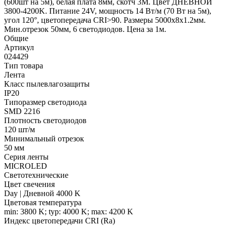
(600шт на 5м), белая плата 8мм, скотч 3М. Цвет ДНЕВНОЙ
3800-4200K. Питание 24V, мощность 14 Вт/м (70 Вт на 5м),
угол 120°, цветопередача CRI>90. Размеры 5000х8х1.2мм.
Мин.отрезок 50мм, 6 светодиодов. Цена за 1м.
Общие
Артикул
024429
Тип товара
Лента
Класс пылевлагозащиты
IP20
Типоразмер светодиода
SMD 2216
Плотность светодиодов
120 шт/м
Минимальный отрезок
50 мм
Серия ленты
MICROLED
Светотехнические
Цвет свечения
Day | Дневной 4000 K
Цветовая температура
min: 3800 K; typ: 4000 K; max: 4200 K
Индекс цветопередачи CRI (Ra)