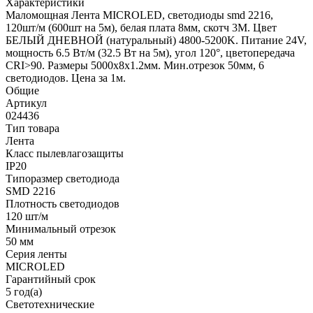
Характеристики
Маломощная Лента MICROLED, светодиоды smd 2216,
120шт/м (600шт на 5м), белая плата 8мм, скотч 3М. Цвет
БЕЛЫЙ ДНЕВНОЙ (натуральный) 4800-5200K. Питание 24V,
мощность 6.5 Вт/м (32.5 Вт на 5м), угол 120°, цветопередача
CRI>90. Размеры 5000х8х1.2мм. Мин.отрезок 50мм, 6
светодиодов. Цена за 1м.
Общие
Артикул
024436
Тип товара
Лента
Класс пылевлагозащиты
IP20
Типоразмер светодиода
SMD 2216
Плотность светодиодов
120 шт/м
Минимальный отрезок
50 мм
Серия ленты
MICROLED
Гарантийный срок
5 год(а)
Светотехнические