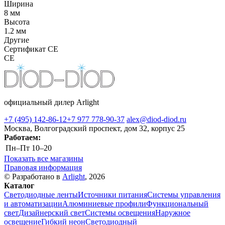
Ширина
8 мм
Высота
1.2 мм
Другие
Сертификат CE
CE
официальный дилер Arlight
+7 (495) 142-86-12
+7 977 778-90-37
alex@diod-diod.ru
Москва, Волгоградский проспект, дом 32, корпус 25
Работаем:
Пн–Пт
10–20
Показать все магазины
Правовая информация
© Разработано в
Arlight
, 2026
Каталог
Светодиодные ленты
Источники питания
Системы управления
и автоматизации
Алюминиевые профили
Функциональный
свет
Дизайнерский свет
Системы освещения
Наружное
освещение
Гибкий неон
Светодиодный