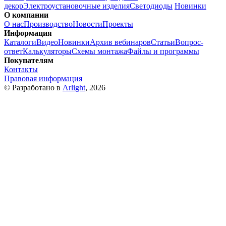
декор
Электроустановочные изделия
Светодиоды
Новинки
О компании
О нас
Производство
Новости
Проекты
Информация
Каталоги
Видео
Новинки
Архив вебинаров
Статьи
Вопрос-
ответ
Калькуляторы
Схемы монтажа
Файлы и программы
Покупателям
Контакты
Правовая информация
© Разработано в
Arlight
, 2026