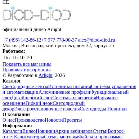
CE
официальный дилер Arlight
+7 (495) 142-86-12
+7 977 778-90-37
alex@diod-diod.ru
Москва, Волгоградский проспект, дом 32, корпус 25
Работаем:
Пн–Пт
10–20
Показать все магазины
Правовая информация
© Разработано в
Arlight
, 2026
Каталог
Светодиодные ленты
Источники питания
Системы управления
и автоматизации
Алюминиевые профили
Функциональный
свет
Дизайнерский свет
Системы освещения
Наружное
освещение
Гибкий неон
Светодиодный
декор
Электроустановочные изделия
Светодиоды
Новинки
О компании
О нас
Производство
Новости
Проекты
Информация
Каталоги
Видео
Новинки
Архив вебинаров
Статьи
Вопрос-
ответ
Калькуляторы
Схемы монтажа
Файлы и программы