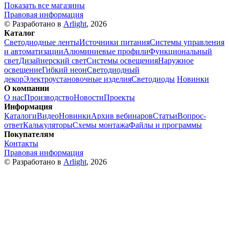
Показать все магазины
Правовая информация
© Разработано в
Arlight
, 2026
Каталог
Светодиодные ленты
Источники питания
Системы управления
и автоматизации
Алюминиевые профили
Функциональный
свет
Дизайнерский свет
Системы освещения
Наружное
освещение
Гибкий неон
Светодиодный
декор
Электроустановочные изделия
Светодиоды
Новинки
О компании
О нас
Производство
Новости
Проекты
Информация
Каталоги
Видео
Новинки
Архив вебинаров
Статьи
Вопрос-
ответ
Калькуляторы
Схемы монтажа
Файлы и программы
Покупателям
Контакты
Правовая информация
© Разработано в
Arlight
, 2026