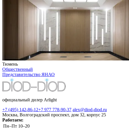
Тюмень
Общественный
Представительство ЯНАО
официальный дилер Arlight
+7 (495) 142-86-12
+7 977 778-90-37
alex@diod-diod.ru
Москва, Волгоградский проспект, дом 32, корпус 25
Работаем:
Пн–Пт
10–20