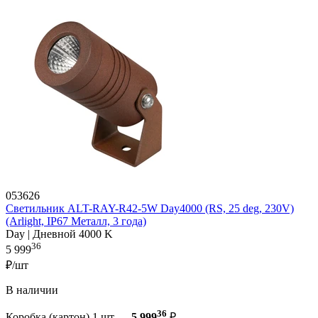
053626
Светильник ALT-RAY-R42-5W Day4000 (RS, 25 deg, 230V)
(Arlight, IP67 Металл, 3 года)
Day | Дневной 4000 K
36
5 999
₽/шт
В наличии
36
Коробка (картон) 1 шт —
5 999
₽