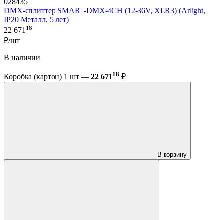
028435
DMX-сплиттер SMART-DMX-4CH (12-36V, XLR3) (Arlight,
IP20 Металл, 5 лет)
18
22 671
₽/шт
В наличии
18
Коробка (картон) 1 шт —
22 671
₽
В корзину