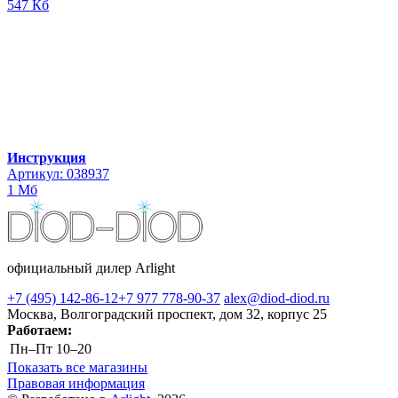
547 Кб
Инструкция
Артикул: 038937
1 Мб
официальный дилер Arlight
+7 (495) 142-86-12
+7 977 778-90-37
alex@diod-diod.ru
Москва, Волгоградский проспект, дом 32, корпус 25
Работаем:
Пн–Пт
10–20
Показать все магазины
Правовая информация