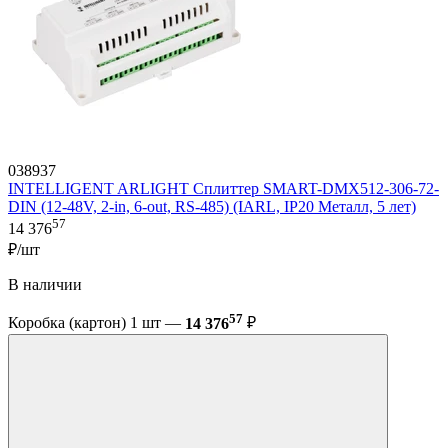
038937
INTELLIGENT ARLIGHT Сплиттер SMART-DMX512-306-72-
DIN (12-48V, 2-in, 6-out, RS-485) (IARL, IP20 Металл, 5 лет)
57
14 376
₽/шт
В наличии
57
Коробка (картон) 1 шт —
14 376
₽