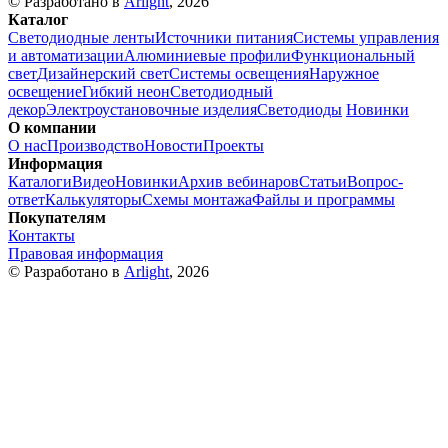
© Разработано в
Arlight
, 2026
Каталог
Светодиодные ленты
Источники питания
Системы управления
и автоматизации
Алюминиевые профили
Функциональный
свет
Дизайнерский свет
Системы освещения
Наружное
освещение
Гибкий неон
Светодиодный
декор
Электроустановочные изделия
Светодиоды
Новинки
О компании
О нас
Производство
Новости
Проекты
Информация
Каталоги
Видео
Новинки
Архив вебинаров
Статьи
Вопрос-
ответ
Калькуляторы
Схемы монтажа
Файлы и программы
Покупателям
Контакты
Правовая информация
© Разработано в
Arlight
, 2026