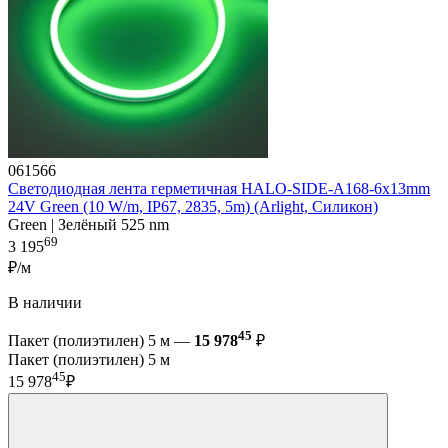
061566
Светодиодная лента герметичная HALO-SIDE-A168-6x13mm
24V Green (10 W/m, IP67, 2835, 5m) (Arlight, Силикон)
Green | Зелёный 525 nm
69
3 195
₽/м
В наличии
45
Пакет (полиэтилен) 5 м —
15 978
₽
Пакет (полиэтилен) 5 м
45
15 978
₽