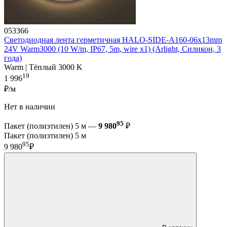
053366
Светодиодная лента герметичная HALO-SIDE-A160-06x13mm
24V Warm3000 (10 W/m, IP67, 5m, wire x1) (Arlight, Силикон, 3
года)
Warm | Тёплый 3000 K
19
1 996
₽/м
Нет в наличии
95
Пакет (полиэтилен) 5 м —
9 980
₽
Пакет (полиэтилен) 5 м
95
9 980
₽