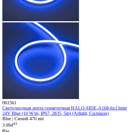
061561
Светодиодная лента герметичная HALO-SIDE-A168-6x13mm
24V Blue (10 W/m, IP67, 2835, 5m) (Arlight, Силикон)
Blue | Синий 470 nm
43
3 094
₽/м