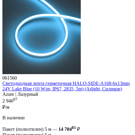
061560
Светодиодная лента герметичная HALO-SIDE-A168-6x13mm
24V Lake Blue (10 W/m, IP67, 2835, 5m) (Arlight, Силикон)
Azure | Лазурный
97
2 940
₽/м
В наличии
85
Пакет (полиэтилен) 5 м —
14 704
₽
Пакет (полиэтилен) 5 м