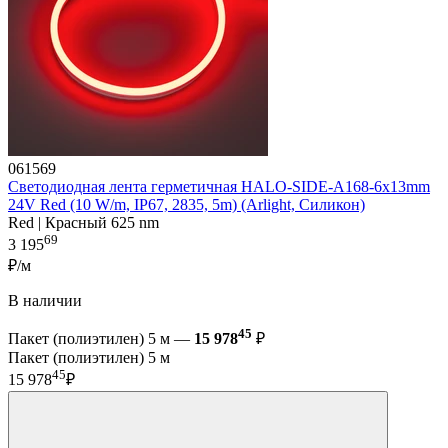
061569
Светодиодная лента герметичная HALO-SIDE-A168-6x13mm
24V Red (10 W/m, IP67, 2835, 5m) (Arlight, Силикон)
Red | Красный 625 nm
69
3 195
₽/м
В наличии
45
Пакет (полиэтилен) 5 м —
15 978
₽
Пакет (полиэтилен) 5 м
45
15 978
₽