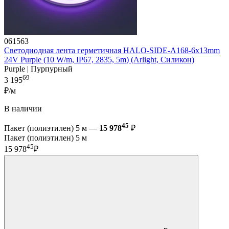
061563
Светодиодная лента герметичная HALO-SIDE-A168-6x13mm
24V Purple (10 W/m, IP67, 2835, 5m) (Arlight, Силикон)
Purple | Пурпурный
69
3 195
₽/м
В наличии
45
Пакет (полиэтилен) 5 м —
15 978
₽
Пакет (полиэтилен) 5 м
45
15 978
₽