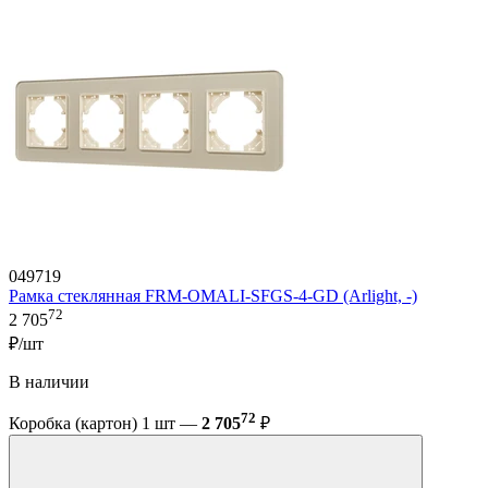
049719
Рамка стеклянная FRM-OMALI-SFGS-4-GD (Arlight, -)
72
2 705
₽/шт
В наличии
72
Коробка (картон) 1 шт —
2 705
₽