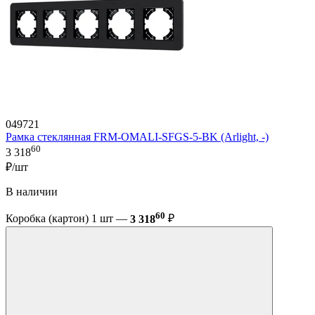
049721
Рамка стеклянная FRM-OMALI-SFGS-5-BK (Arlight, -)
60
3 318
₽/шт
В наличии
60
Коробка (картон) 1 шт —
3 318
₽