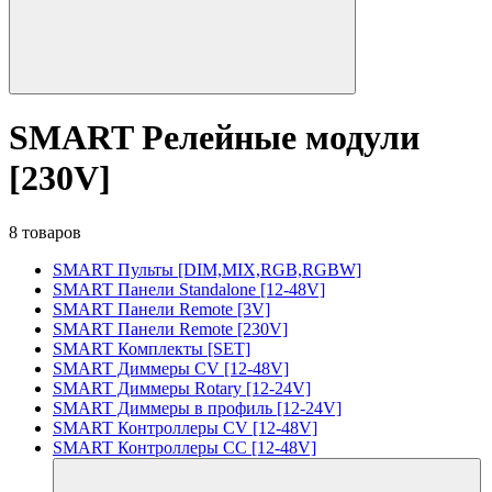
SMART Релейные модули
[230V]
8 товаров
SMART Пульты [DIM,MIX,RGB,RGBW]
SMART Панели Standalone [12-48V]
SMART Панели Remote [3V]
SMART Панели Remote [230V]
SMART Комплекты [SET]
SMART Диммеры CV [12-48V]
SMART Диммеры Rotary [12-24V]
SMART Диммеры в профиль [12-24V]
SMART Контроллеры CV [12-48V]
SMART Контроллеры CC [12-48V]