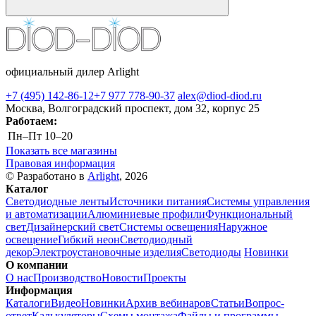
официальный дилер Arlight
+7 (495) 142-86-12
+7 977 778-90-37
alex@diod-diod.ru
Москва, Волгоградский проспект, дом 32, корпус 25
Работаем:
Пн–Пт
10–20
Показать все магазины
Правовая информация
© Разработано в
Arlight
, 2026
Каталог
Светодиодные ленты
Источники питания
Системы управления
и автоматизации
Алюминиевые профили
Функциональный
свет
Дизайнерский свет
Системы освещения
Наружное
освещение
Гибкий неон
Светодиодный
декор
Электроустановочные изделия
Светодиоды
Новинки
О компании
О нас
Производство
Новости
Проекты
Информация
Каталоги
Видео
Новинки
Архив вебинаров
Статьи
Вопрос-
ответ
Калькуляторы
Схемы монтажа
Файлы и программы