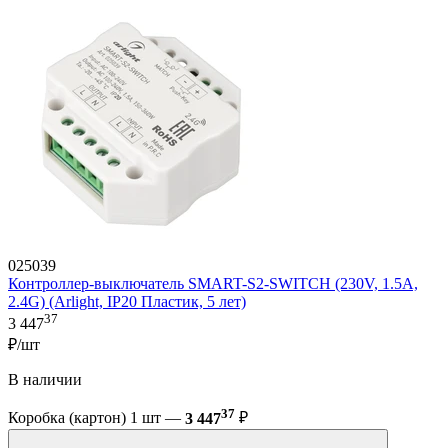
025039
Контроллер-выключатель SMART-S2-SWITCH (230V, 1.5A,
2.4G) (Arlight, IP20 Пластик, 5 лет)
37
3 447
₽/шт
В наличии
37
Коробка (картон) 1 шт —
3 447
₽