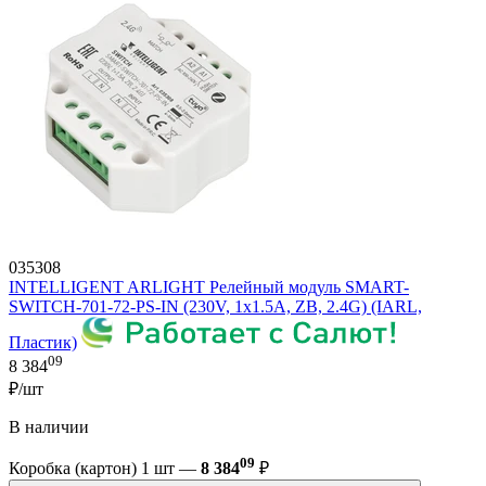
035308
INTELLIGENT ARLIGHT Релейный модуль SMART-
SWITCH-701-72-PS-IN (230V, 1x1.5A, ZB, 2.4G) (IARL,
Пластик)
09
8 384
₽/шт
В наличии
09
Коробка (картон) 1 шт —
8 384
₽