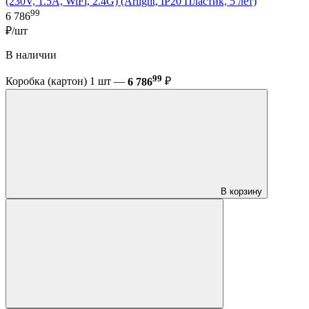
(230V, 1.5A, WiFi, 2.4G) (Arlight, IP20 Пластик, 5 лет)
99
6 786
₽/шт
В наличии
99
Коробка (картон) 1 шт —
6 786
₽
В корзину