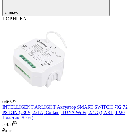
Фильтр
НОВИНКА
046523
INTELLIGENT ARLIGHT Актуатор SMART-SWITCH-702-72-
PS-DIN (230V, 2x1A, Curtain, TUYA Wi-Fi, 2.4G) (IARL, IP20
Пластик, 5 лет)
53
5 430
₽/шт