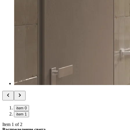
item 0
item 1
Item 1 of 2
Распределение света