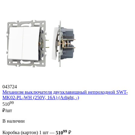
043724
Механизм выключателя двухклавишный непроходной SWT-
MK02-PL-WH (250V, 16A) (Arlight, -)
99
510
₽/шт
В наличии
99
Коробка (картон) 1 шт —
510
₽