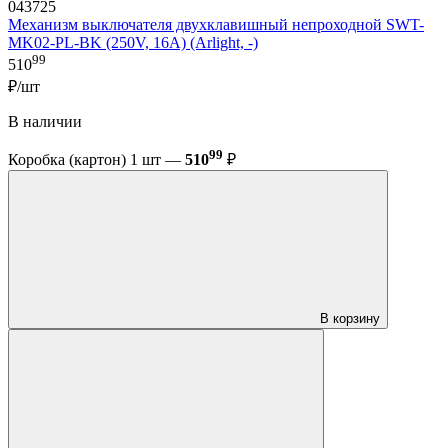
043725
Механизм выключателя двухклавишный непроходной SWT-
MK02-PL-BK (250V, 16A) (Arlight, -)
99
510
₽/шт
В наличии
99
Коробка (картон) 1 шт —
510
₽
В корзину