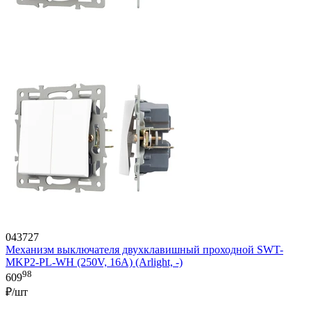
043727
Механизм выключателя двухклавишный проходной SWT-
MKP2-PL-WH (250V, 16A) (Arlight, -)
98
609
₽/шт