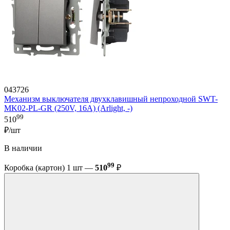
043726
Механизм выключателя двухклавишный непроходной SWT-
MK02-PL-GR (250V, 16A) (Arlight, -)
99
510
₽/шт
В наличии
99
Коробка (картон) 1 шт —
510
₽