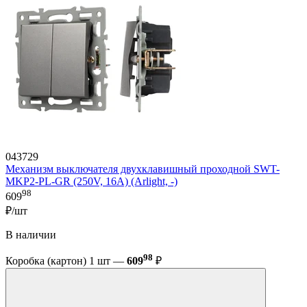
043729
Механизм выключателя двухклавишный проходной SWT-
MKP2-PL-GR (250V, 16A) (Arlight, -)
98
609
₽/шт
В наличии
98
Коробка (картон) 1 шт —
609
₽