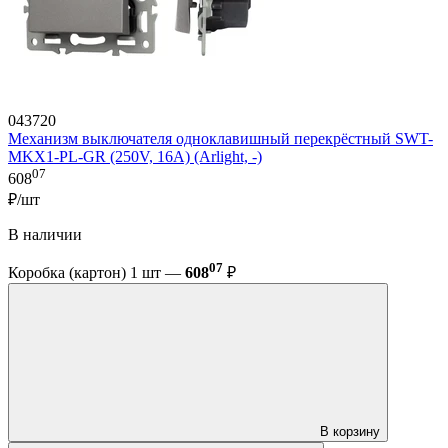
043720
Механизм выключателя одноклавишный перекрёстный SWT-
MKX1-PL-GR (250V, 16A) (Arlight, -)
07
608
₽/шт
В наличии
07
Коробка (картон) 1 шт —
608
₽
В корзину