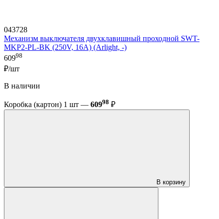
043728
Механизм выключателя двухклавишный проходной SWT-
MKP2-PL-BK (250V, 16A) (Arlight, -)
98
609
₽/шт
В наличии
98
Коробка (картон) 1 шт —
609
₽
В корзину