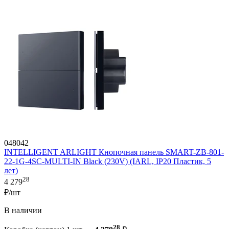
048042
INTELLIGENT ARLIGHT Кнопочная панель SMART-ZB-801-
22-1G-4SC-MULTI-IN Black (230V) (IARL, IP20 Пластик, 5
лет)
28
4 279
₽/шт
В наличии
28