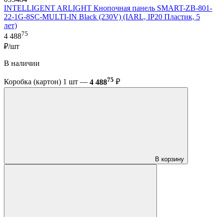
INTELLIGENT ARLIGHT Кнопочная панель SMART-ZB-801-
22-1G-8SC-MULTI-IN Black (230V) (IARL, IP20 Пластик, 5
лет)
75
4 488
₽/шт
В наличии
75
Коробка (картон) 1 шт —
4 488
₽
В корзину