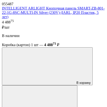
055487
INTELLIGENT ARLIGHT Кнопочная панель SMART-ZB-801-
22-1G-8SC-MULTI-IN Silver (230V) (IARL, IP20 Пластик, 5
лет)
75
4 488
₽/шт
В наличии
75
Коробка (картон) 1 шт —
4 488
₽
В корзину