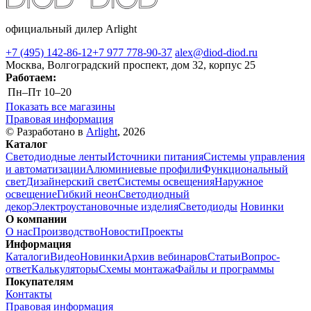
официальный дилер Arlight
+7 (495) 142-86-12
+7 977 778-90-37
alex@diod-diod.ru
Москва, Волгоградский проспект, дом 32, корпус 25
Работаем:
Пн–Пт
10–20
Показать все магазины
Правовая информация
© Разработано в
Arlight
, 2026
Каталог
Светодиодные ленты
Источники питания
Системы управления
и автоматизации
Алюминиевые профили
Функциональный
свет
Дизайнерский свет
Системы освещения
Наружное
освещение
Гибкий неон
Светодиодный
декор
Электроустановочные изделия
Светодиоды
Новинки
О компании
О нас
Производство
Новости
Проекты
Информация
Каталоги
Видео
Новинки
Архив вебинаров
Статьи
Вопрос-
ответ
Калькуляторы
Схемы монтажа
Файлы и программы
Покупателям
Контакты
Правовая информация