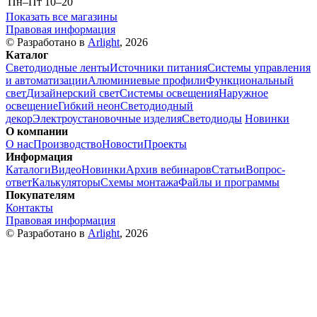
Пн–Пт
10–20
Показать все магазины
Правовая информация
© Разработано в
Arlight
, 2026
Каталог
Светодиодные ленты
Источники питания
Системы управления
и автоматизации
Алюминиевые профили
Функциональный
свет
Дизайнерский свет
Системы освещения
Наружное
освещение
Гибкий неон
Светодиодный
декор
Электроустановочные изделия
Светодиоды
Новинки
О компании
О нас
Производство
Новости
Проекты
Информация
Каталоги
Видео
Новинки
Архив вебинаров
Статьи
Вопрос-
ответ
Калькуляторы
Схемы монтажа
Файлы и программы
Покупателям
Контакты
Правовая информация
© Разработано в
Arlight
, 2026