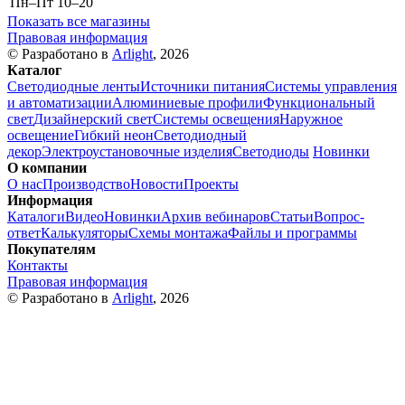
Пн–Пт
10–20
Показать все магазины
Правовая информация
© Разработано в
Arlight
, 2026
Каталог
Светодиодные ленты
Источники питания
Системы управления
и автоматизации
Алюминиевые профили
Функциональный
свет
Дизайнерский свет
Системы освещения
Наружное
освещение
Гибкий неон
Светодиодный
декор
Электроустановочные изделия
Светодиоды
Новинки
О компании
О нас
Производство
Новости
Проекты
Информация
Каталоги
Видео
Новинки
Архив вебинаров
Статьи
Вопрос-
ответ
Калькуляторы
Схемы монтажа
Файлы и программы
Покупателям
Контакты
Правовая информация
© Разработано в
Arlight
, 2026