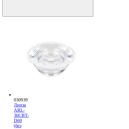
030939
Линза
ARL-
36CBT-
D69
(без