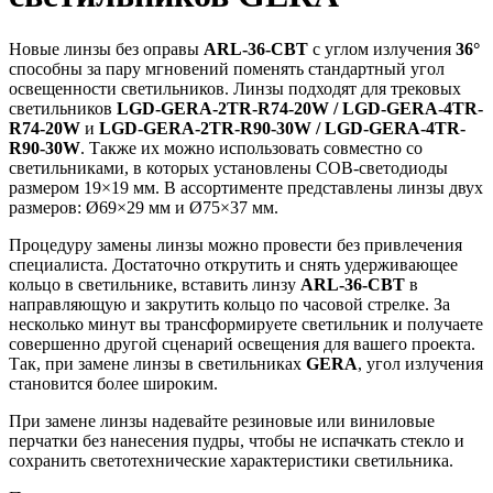
Новые линзы без оправы
ARL-36-CBT
с углом излучения
36°
способны за пару мгновений поменять стандартный угол
освещенности светильников. Линзы подходят для трековых
светильников
LGD-GERA-2TR-R74-20W / LGD-GERA-4TR-
R74-20W
и
LGD-GERA-2TR-R90-30W / LGD-GERA-4TR-
R90-30W
. Также их можно использовать совместно со
светильниками, в которых установлены COB-светодиоды
размером 19×19 мм. В ассортименте представлены линзы двух
размеров: Ø69×29 мм и Ø75×37 мм.
Процедуру замены линзы можно провести без привлечения
специалиста. Достаточно открутить и снять удерживающее
кольцо в светильнике, вставить линзу
ARL-36-CBT
в
направляющую и закрутить кольцо по часовой стрелке. За
несколько минут вы трансформируете светильник и получаете
совершенно другой сценарий освещения для вашего проекта.
Так, при замене линзы в светильниках
GERA
, угол излучения
становится более широким.
При замене линзы надевайте резиновые или виниловые
перчатки без нанесения пудры, чтобы не испачкать стекло и
сохранить светотехнические характеристики светильника.