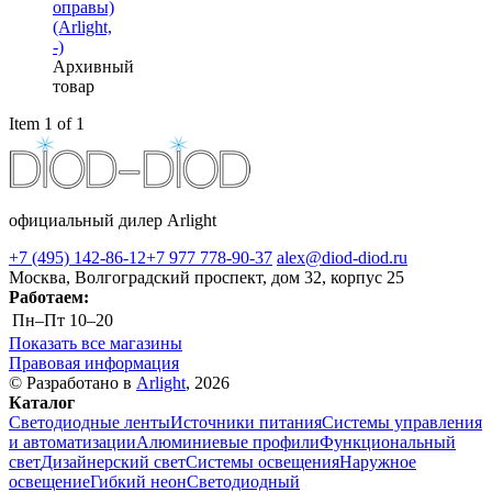
оправы)
(Arlight,
-)
Архивный
товар
Item 1 of 1
официальный дилер Arlight
+7 (495) 142-86-12
+7 977 778-90-37
alex@diod-diod.ru
Москва, Волгоградский проспект, дом 32, корпус 25
Работаем:
Пн–Пт
10–20
Показать все магазины
Правовая информация
© Разработано в
Arlight
, 2026
Каталог
Светодиодные ленты
Источники питания
Системы управления
и автоматизации
Алюминиевые профили
Функциональный
свет
Дизайнерский свет
Системы освещения
Наружное
освещение
Гибкий неон
Светодиодный