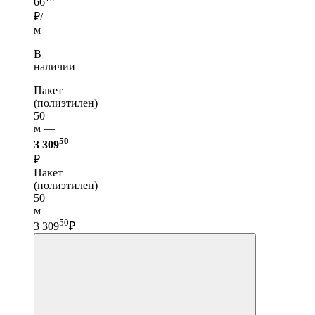
66
₽/
м
В
наличии
Пакет
(полиэтилен)
50
м —
50
3 309
₽
Пакет
(полиэтилен)
50
м
50
3 309
₽