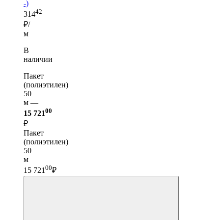
-)
42
314
₽/
м
В
наличии
Пакет
(полиэтилен)
50
м —
00
15 721
₽
Пакет
(полиэтилен)
50
м
00
15 721
₽