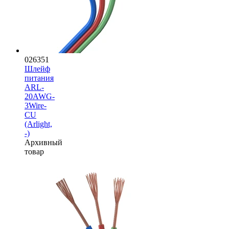
026351
Шлейф
питания
ARL-
20AWG-
3Wire-
CU
(Arlight,
-)
Архивный
товар