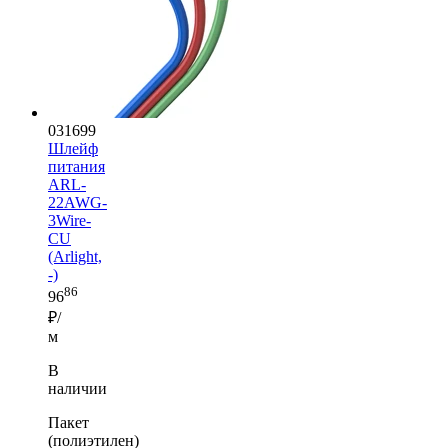
031699
Шлейф
питания
ARL-
22AWG-
3Wire-
CU
(Arlight,
-)
86
96
₽/
м
В
наличии
Пакет
(полиэтилен)