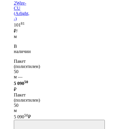
2Wire-
CU
(Arlight,
-)
81
101
₽/
м
В
наличии
Пакет
(полиэтилен)
50
м —
50
5 090
₽
Пакет
(полиэтилен)
50
м
50
5 090
₽