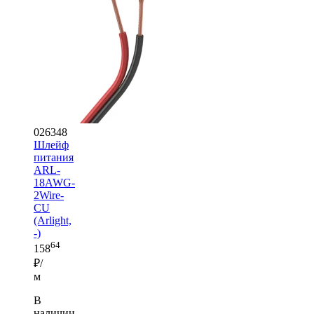
026348
Шлейф
питания
ARL-
18AWG-
2Wire-
CU
(Arlight,
-)
64
158
₽/
м
В
наличии