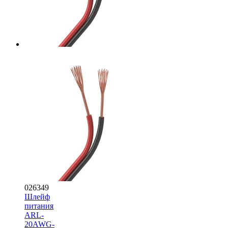
026349
Шлейф
питания
ARL-
20AWG-