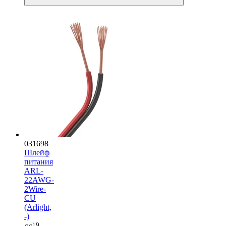
031698
Шлейф
питания
ARL-
22AWG-
2Wire-
CU
(Arlight,
-)
19