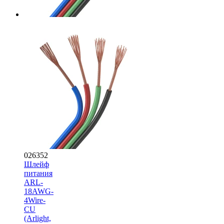
026352
Шлейф
питания
ARL-
18AWG-
4Wire-
CU
(Arlight,