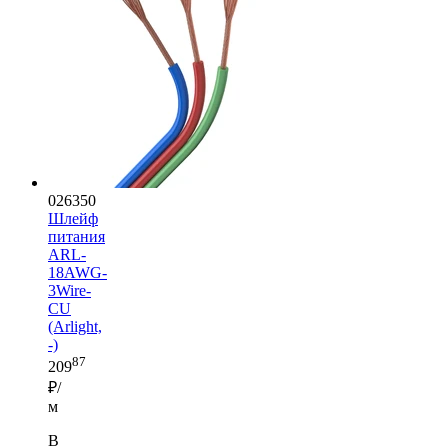
026350
Шлейф
питания
ARL-
18AWG-
3Wire-
CU
(Arlight,
-)
87
209
₽/
м
В