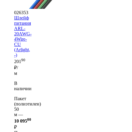
026353
Шлейф
питания
ARL-
20AWG-
4Wire-
CU
(Arlight,
-)
90
201
₽/
м
В
наличии
Пакет
(полиэтилен)
50
м —
00
10 095
₽