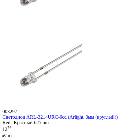
003297
Светодиод ARL-3214URC-6cd (Arlight, 3мм (круглый))
Red | Красный 625 nm
76
12
₽/шт