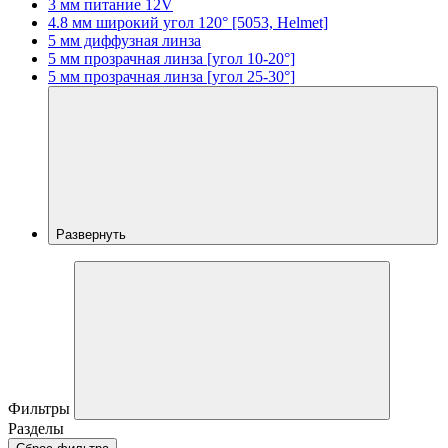
3 мм питание 12V
4.8 мм широкий угол 120° [5053, Helmet]
5 мм диффузная линза
5 мм прозрачная линза [угол 10-20°]
5 мм прозрачная линза [угол 25-30°]
Развернуть
Фильтры
Разделы