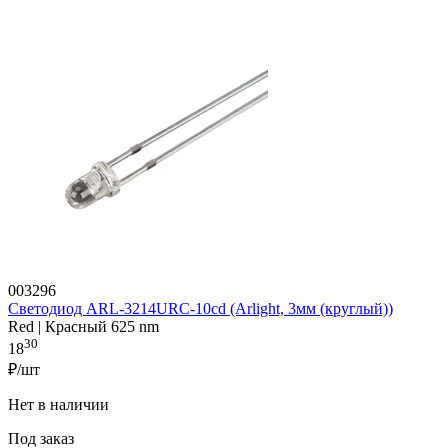
003296
Светодиод ARL-3214URC-10cd (Arlight, 3мм (круглый))
Red | Красный 625 nm
30
18
₽/шт
Нет в наличии
Под заказ