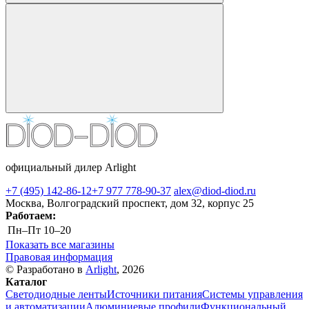
официальный дилер Arlight
+7 (495) 142-86-12
+7 977 778-90-37
alex@diod-diod.ru
Москва, Волгоградский проспект, дом 32, корпус 25
Работаем:
Пн–Пт
10–20
Показать все магазины
Правовая информация
© Разработано в
Arlight
, 2026
Каталог
Светодиодные ленты
Источники питания
Системы управления
и автоматизации
Алюминиевые профили
Функциональный