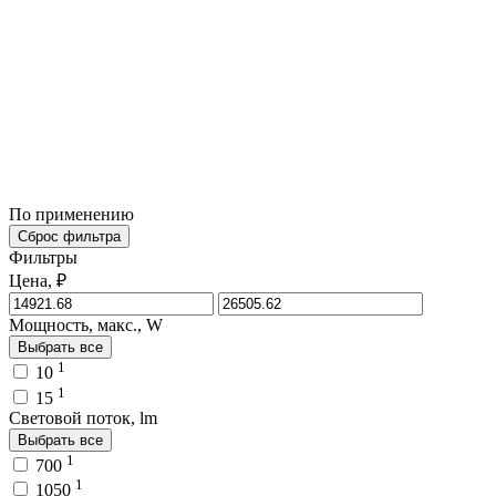
По применению
Сброс фильтра
Фильтры
Цена, ₽
Мощность, макс., W
Выбрать все
1
10
1
15
Световой поток, lm
Выбрать все
1
700
1
1050