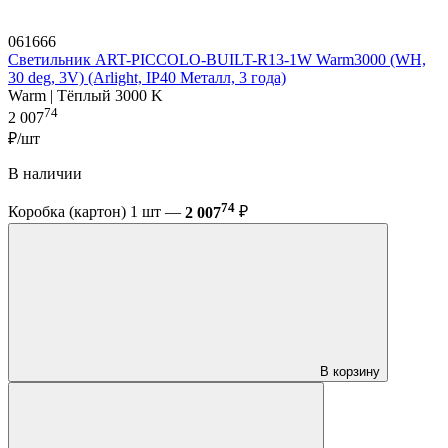
061666
Светильник ART-PICCOLO-BUILT-R13-1W Warm3000 (WH,
30 deg, 3V) (Arlight, IP40 Металл, 3 года)
Warm | Тёплый 3000 K
74
2 007
₽/шт
В наличии
74
Коробка (картон) 1 шт —
2 007
₽
В корзину