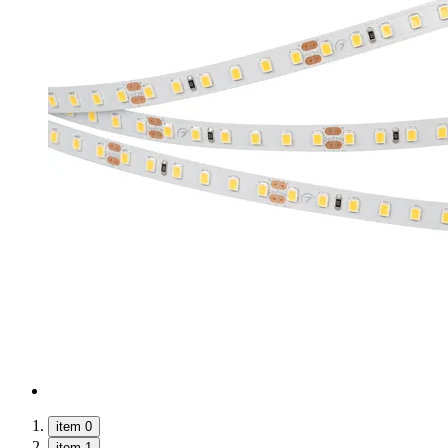
item 0
item 1