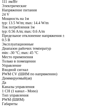
111 лм/Вт
Электрические
Напряжение питания
24 V
Мощность на 1м
typ: 13.5 W/m; max: 14.4 W/m
Ток потребления 1м
typ: 0.56 A/m; max: 0.6 A/m
Предельное отклонение напряжения ±
0.5 В
Эксплуатационные
Диапазон рабочих температур
min: -30 °C; max: 45 °C
Место применения
Только в помещении
Управление
Входной сигнал
PWM СV (ШИМ по напряжению)
Диммируемый(ая)
Да
Каналы управления
1 CH (1 канал - Mono)
Тип управления
PWM (ШИМ)
Габариты