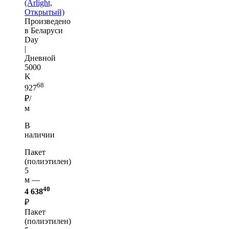
(Arlight,
Открытый)
Произведено
в Беларуси
Day
|
Дневной
5000
K
68
927
₽/
м
В
наличии
Пакет
(полиэтилен)
5
м —
40
4 638
₽
Пакет
(полиэтилен)