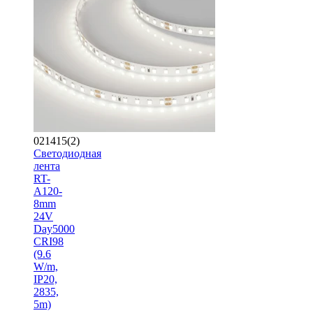
021415(2)
Светодиодная
лента
RT-
A120-
8mm
24V
Day5000
CRI98
(9.6
W/m,
IP20,
2835,
5m)