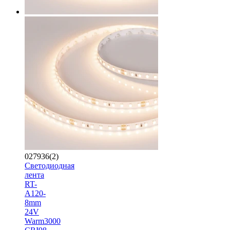
027936(2)
Светодиодная
лента
RT-
A120-
8mm
24V
Warm3000