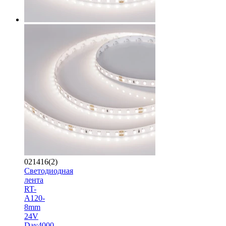
021416(2)
Светодиодная
лента
RT-
A120-
8mm
24V
Day4000