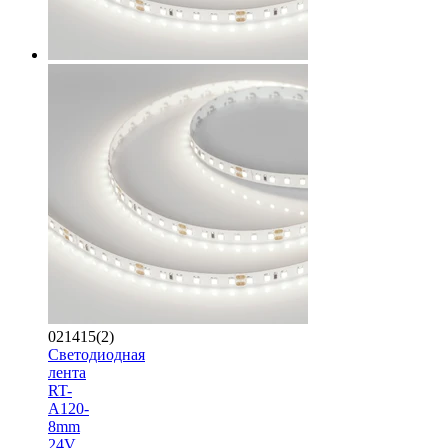
021415(2)
Светодиодная
лента
RT-
A120-
8mm
24V