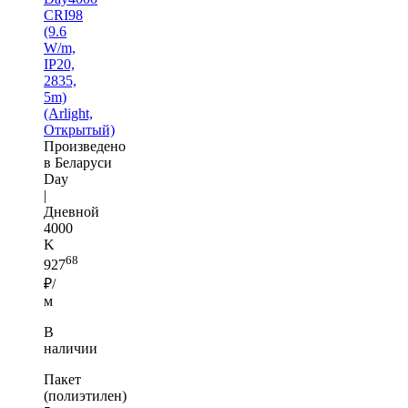
CRI98
(9.6
W/m,
IP20,
2835,
5m)
(Arlight,
Открытый)
Произведено
в Беларуси
Day
|
Дневной
4000
K
68
927
₽/
м
В
наличии
Пакет
(полиэтилен)