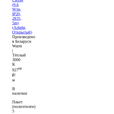
CRI98
(9.6
W/m,
IP20,
2835,
5m)
(Arlight,
Открытый)
Произведено
в Беларуси
Warm
|
Тёплый
3000
K
68
927
₽/
м
В
наличии
Пакет
(полиэтилен)
5