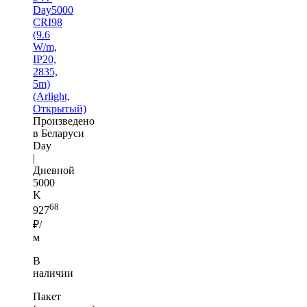
Day5000
CRI98
(9.6
W/m,
IP20,
2835,
5m)
(Arlight,
Открытый)
Произведено
в Беларуси
Day
|
Дневной
5000
K
68
927
₽/
м
В
наличии
Пакет