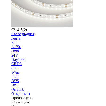
021415(2)
Светодиодная
лента
RT-
A120-
8mm
24V
Day5000
CRI98
(9.6
W/m,
IP20,
2835,
5m)
(Arlight,
Открытый)
Произведено
в Беларуси