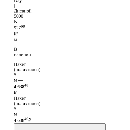
Day
|
Дневной
5000
K
68
927
₽/
м
В
наличии
Пакет
(полиэтилен)
5
м —
40
4 638
₽
Пакет
(полиэтилен)
5
м
40
4 638
₽