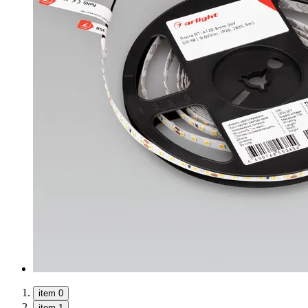
item 0
item 1