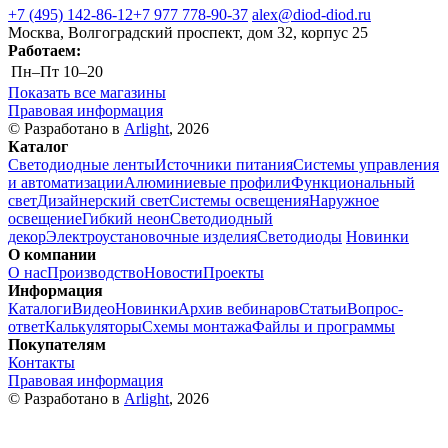
+7 (495) 142-86-12
+7 977 778-90-37
alex@diod-diod.ru
Москва, Волгоградский проспект, дом 32, корпус 25
Работаем:
Пн–Пт
10–20
Показать все магазины
Правовая информация
© Разработано в
Arlight
, 2026
Каталог
Светодиодные ленты
Источники питания
Системы управления
и автоматизации
Алюминиевые профили
Функциональный
свет
Дизайнерский свет
Системы освещения
Наружное
освещение
Гибкий неон
Светодиодный
декор
Электроустановочные изделия
Светодиоды
Новинки
О компании
О нас
Производство
Новости
Проекты
Информация
Каталоги
Видео
Новинки
Архив вебинаров
Статьи
Вопрос-
ответ
Калькуляторы
Схемы монтажа
Файлы и программы
Покупателям
Контакты
Правовая информация
© Разработано в
Arlight
, 2026