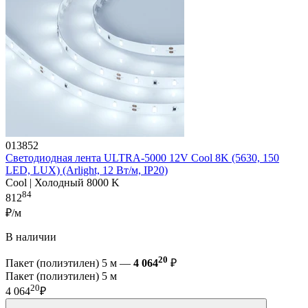
013852
Светодиодная лента ULTRA-5000 12V Cool 8K (5630, 150
LED, LUX) (Arlight, 12 Вт/м, IP20)
Cool | Холодный 8000 K
84
812
₽/м
В наличии
20
Пакет (полиэтилен) 5 м —
4 064
₽
Пакет (полиэтилен) 5 м
20
4 064
₽