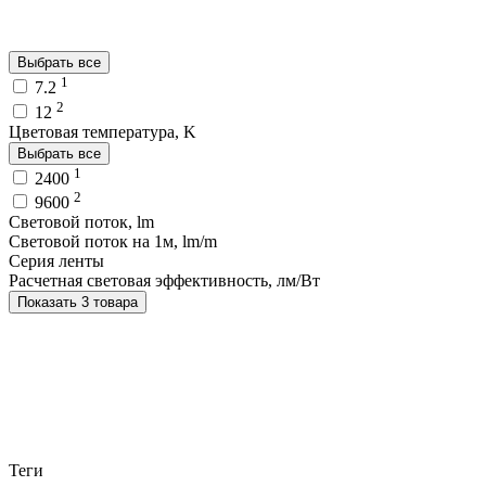
Выбрать все
1
7.2
2
12
Цветовая температура, K
Выбрать все
1
2400
2
9600
Световой поток, lm
Световой поток на 1м, lm/m
Серия ленты
Расчетная световая эффективность, лм/Вт
Показать 3 товара
Теги