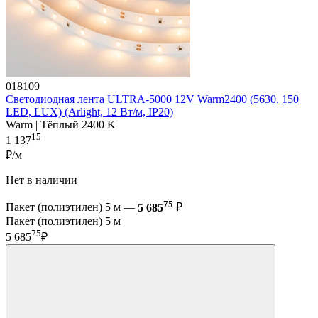
018109
Светодиодная лента ULTRA-5000 12V Warm2400 (5630, 150
LED, LUX) (Arlight, 12 Вт/м, IP20)
Warm | Тёплый 2400 K
15
1 137
₽/м
Нет в наличии
75
Пакет (полиэтилен) 5 м —
5 685
₽
Пакет (полиэтилен) 5 м
75
5 685
₽